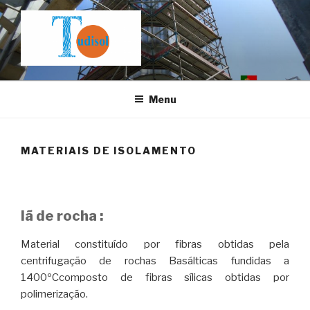
Saltar
para
o
conteúdo
Menu
MATERIAIS DE ISOLAMENTO
lã de rocha :
Material constituído por fibras obtidas pela
centrifugação de rochas Basálticas fundidas a
1400ºCcomposto de fibras sílicas obtidas por
polimerização.