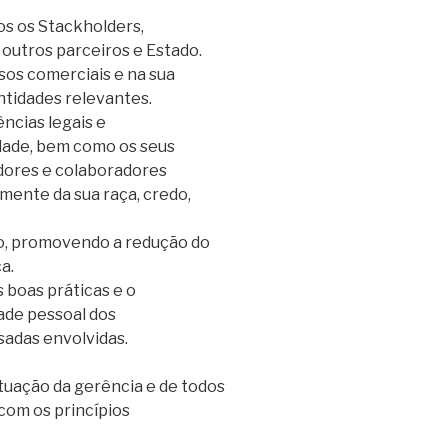
os os Stackholders,
 outros parceiros e Estado.
sos comerciais e na sua
ntidades relevantes.
ncias legais e
idade, bem como os seus
dores e colaboradores
mente da sua raça, credo,
do, promovendo a redução do
a.
boas práticas e o
ade pessoal dos
sadas envolvidas.
tuação da gerência e de todos
com os princípios