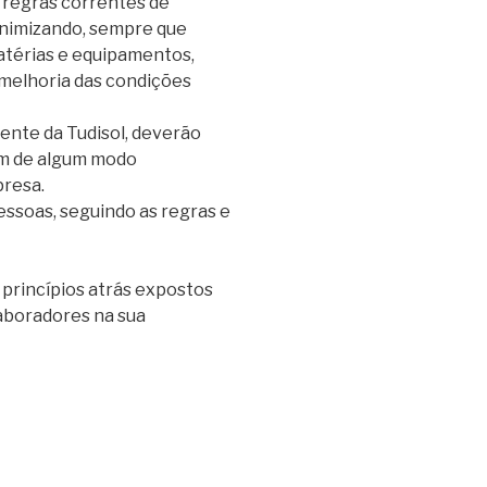
 regras correntes de
inimizando, sempre que
atérias e equipamentos,
 melhoria das condições
ente da Tudisol, deverão
am de algum modo
resa.
essoas, seguindo as regras e
princípios atrás expostos
aboradores na sua