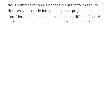
Nous sommes reconnus par nos clients et fournisseurs.
Nous croyons que le futur passe par un projet
d’amélioration continu des conditions qualité de sécurité,
et d´environnement avec tous nos clients et fournisseurs.
Nous sommes convaincus que le développement de
notre et de toutes les entreprises passe pour
l’amélioration continue de ces trois facteurs.
La société et Portugaise et a la même et l´administration
est la même depuis le début (année 1987).
En ce moment la société dispose en permanence d
´environ 30 collaborateurs avec formation en
permanence aux chantiers sur l´application des divers
types d’isolation. De cette manière nous garantissons à
nos clients la qualité et la sécurité de nos services.
Pour sur planter la demande de nos clients, Nous avons
parié sur l´amélioration continue, avec des